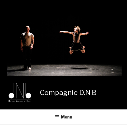
Aller
au
contenu
principal
Compagnie D.N.B
Menu