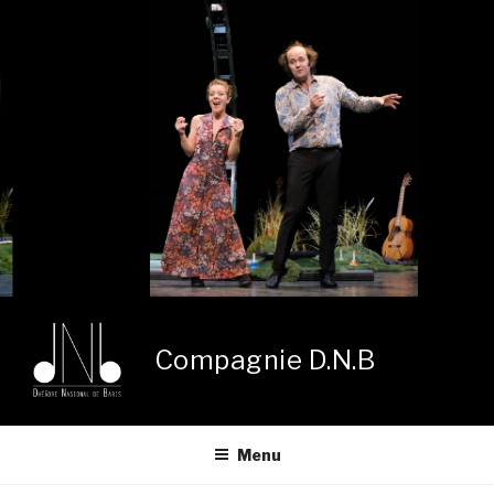
Aller
au
contenu
principal
Compagnie D.N.B
Menu