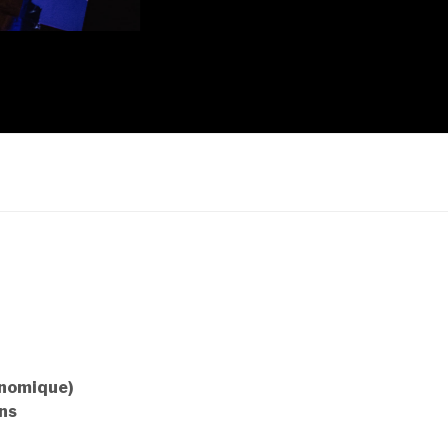
onomique)
ans