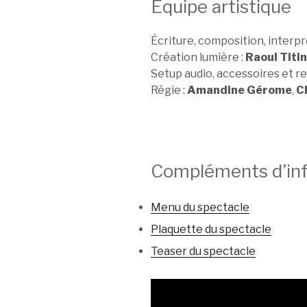
Équipe artistique
Écriture, composition, interpr
Création lumière :
Raoul Titi
Setup audio, accessoires et re
Régie :
Amandine Gérome
,
C
Compléments d’in
Menu du spectacle
Plaquette du spectacle
Teaser du spectacle