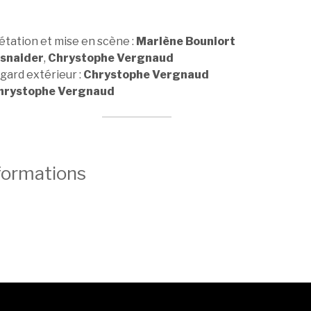
étation et mise en scène :
Marlène Bouniort
nsnaider
,
Chrystophe Vergnaud
gard extérieur :
Chrystophe Vergnaud
hrystophe Vergnaud
formations